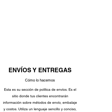
lista con nuestras políticas. Si hay alguna
información que no se encuentre en la lista,
contáctanos y te ayudaremos.
ENVÍOS Y ENTREGAS
Cómo lo hacemos
Esta es su sección de política de envíos. Es el
sitio donde tus clientes encontrarán
información sobre métodos de envío, embalaje
y costos. Utiliza un lenguaje sencillo y conciso,