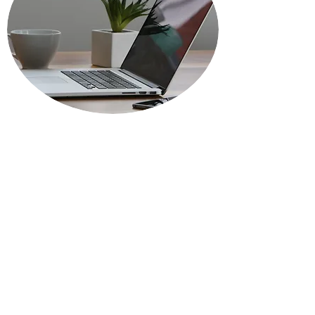
POLÍTICAS DE
BHESCUELA
En Bhescuela queremos que nuestros clientes
reciban el mejor servicio durante su compra
para que siempre quieran volver con nosotros.
Por eso creemos que las políticas de nuestra
tienda deben ser justas, claras y
transparentes. A continuación encontrarás una