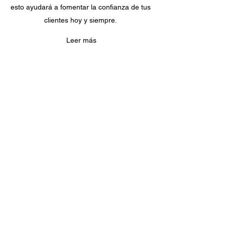
esto ayudará a fomentar la confianza de tus
clientes hoy y siempre.
Leer más
DEVOLUCIONES
Cómo funciona
Aquí encontrarás tu sección de políticas de
devolución. Es el sitio en el que tus clientes
sabrán qué hacer en caso de haber decidido
devolver el producto, o cuando no estén
satisfechos con él. Contar con una política de