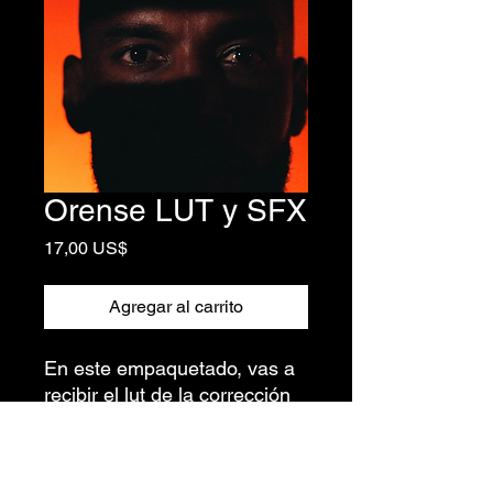
Orense LUT y SFX
Precio
17,00 US$
Agregar al carrito
En este empaquetado, vas a
recibir el lut de la corrección
de color del comercial
de ORENSE, y también he
decidido añadir 3 de los sfx